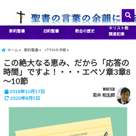
イエス・キリストをより良く知るために
menu
キリスト教
新約聖書
旧約聖書
教会の歴史
関連記事
ホーム
新約聖書
パウロの手紙
この絶大なる恵み、だから「応答の
時間」ですよ！・・・エペソ章3章8
～10節
WRITER
2018年10月17日
若井 和生師
2020年8月5日