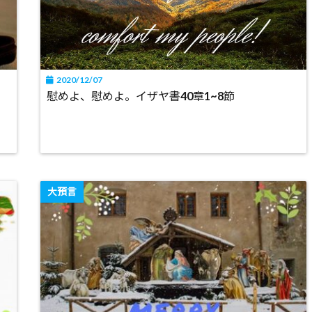
2020/12/07
慰めよ、慰めよ。イザヤ書40章1~8節
大預言