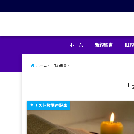
menu
ホーム
新約聖書
旧約
ホーム
旧約聖書
「 
キリスト教関連記事