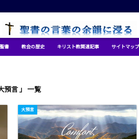
イエス・キリストをより良く知るために
聖書
教会の歴史
キリスト教関連記事
サイトマッ
大預言 」 一覧
大預言