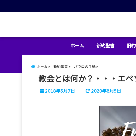
menu
ホーム
新約聖書
旧約
ホーム
新約聖書
パウロの手紙
教会とは何か？・・・エペソ
2018年5月7日
2020年8月5日