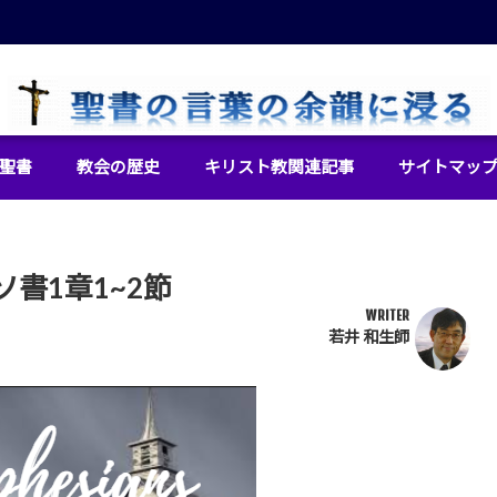
イエス・キリストをより良く知るために
聖書
教会の歴史
キリスト教関連記事
サイトマッ
書1章1~2節
WRITER
若井 和生師