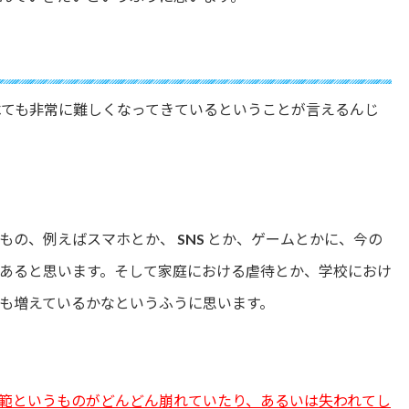
節
に
は
上
下
矢
べても非常に難しくなってきているということが言えるんじ
印
キ
ー
を
使
っ
て
の、例えばスマホとか、 SNS とか、ゲームとかに、今の
く
あると思います。そして家庭における虐待とか、学校におけ
だ
さ
も増えているかなというふうに思います。
い。
範というものがどんどん崩れていたり、あるいは失われてし