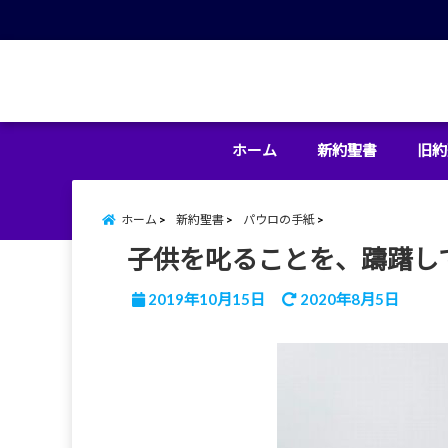
menu
ホーム
新約聖書
旧約
ホーム
新約聖書
パウロの手紙
子供を叱ることを、躊躇し
2019年10月15日
2020年8月5日