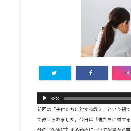
音
00:00
声
前回は「子供たちに対する教え」という題で
プ
レ
て教えられました。今日は「親たちに対する
ー
分の子供達に対する勤めについて聖書から学
ヤ