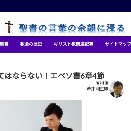
イエス・キリストをより良く知るために
聖書
教会の歴史
キリスト教関連記事
サイトマッ
てはならない！エペソ書6章4節
WRITER
若井 和生師