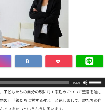
ボ
00:00
リ
ュ
、子どもたちの自分の親に対する勤めについて聖書を通し
ー
勤め」「親たちに対する教え」と題しまして、親たちの自
ム
調
んでいきたいというふうに思います。