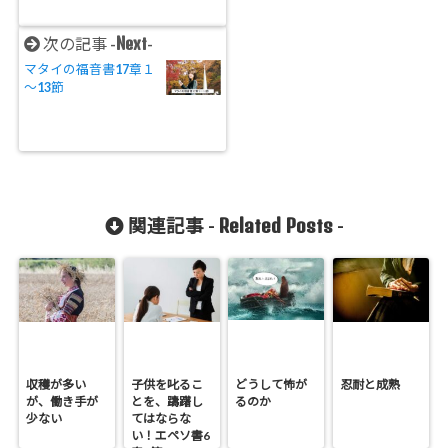
Next
次の記事 -
-
マタイの福音書17章１
～13節
Related Posts
関連記事 -
-
収穫が多い
子供を叱るこ
どうして怖が
忍耐と成熟
が、働き手が
とを、躊躇し
るのか
少ない
てはならな
い！エペソ書6