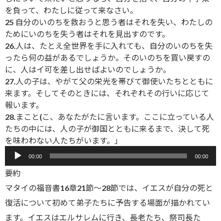
を負って、わたしに従って来なさい。
25 自分のいのちを救おうと思う者はそれを失い、わたしの
ためにいのちを失う者はそれを見出すのです。
26.人は、たとえ全世界を手に入れても、自分のいのちを失
ったら何の益があるでしょうか。そのいのちを買い戻すの
に、人はイ可を差し出せばよいのでしょうか。
27.人の子は、やがて父の栄光を帯びて御使いたちとともに
来ます。そしてそのときには、それぞれその行いに応じて
報います。
28.まこと(こ、あなたがたに言います。ここに立っている人
たちの中には、人の子が御国とともに来るまで、決して死
を味わわない人たちがいます。」
音
00:00
00:00
声
要約
プ
レ
マタイの福音書16章21節～28節では、イエスが自分の死と
ー
復活について初めて弟子たちに予告する場面が描かれてい
ヤ
ます。イエスはエルサレムに行き、長老たち、祭司長た