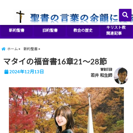
イエス・キリストをより良く知るために
menu
キリスト教
新約聖書
旧約聖書
教会の歴史
関連記事
ホーム
新約聖書
マタイの福音書16章21～28節
WRITER
2024年12月13日
若井 和生師