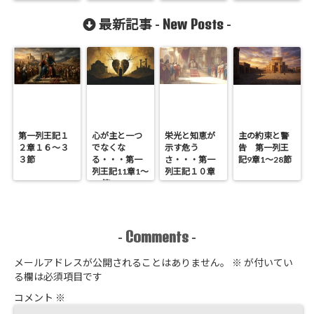
章4節
New Posts
最新記事 -
-
第一列王記１
心が主と一つ
栄光と知恵が
主の約束と警
２章１６～３
でなくな
示す危う
告 第一列王
３節
る・・・第一
さ・・・第一
記9章1～28節
列王記11章1～
列王記１０章
25節
Comments
-
-
メールアドレスが公開されることはありません。
※
が付いてい
る欄は必須項目です
コメント
※