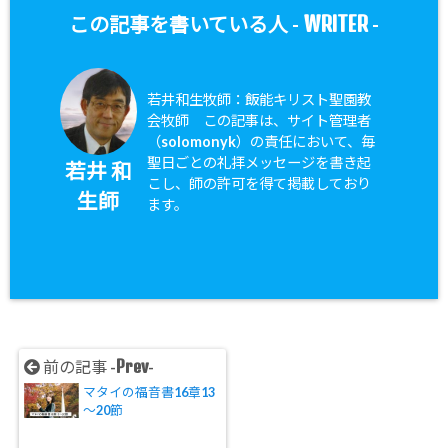
WRITER
この記事を書いている人 -
-
若井和生牧師：飯能キリスト聖園教
会牧師 この記事は、サイト管理者
（solomonyk）の責任において、毎
聖日ごとの礼拝メッセージを書き起
若井 和
こし、師の許可を得て掲載しており
生師
ます。
Prev
前の記事 -
-
マタイの福音書16章13
～20節