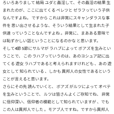
ろいろありまして 結局 ユダと姦淫して、その姦淫の結果 生
まれたのが、ここに出てくる ペレツと ゼラフっていう子供
なんですよね。 ですから これは非常にスキャンダラスな事
件を 思い出させるような、そういう結果として生まれた子
供達 っていうことなんですよね 。非常に、まあある意味で
は恥ずかしい話ということになるのかな と思います。
そして4節 5節にサルマが ラハブによって ボアズを生みとい
うことで、 この ラハブっていうのは、あのヨシュア記に出
てくる 遊女 ラハブであると考えられますけれども 、あの 遊
女として 知られている 、しかも 異邦人の女性であるという
ことが言えると思います。
さらにその先 読んでいくと、 ボアズ がルツによって オベテ
を生みということで、 ルツは皆さんよくご存知でね、 非常
に信仰深い、信仰者の模範として知られていますが 、でも
この人は異邦人でした 。モアブ人ですね。ですから異邦人