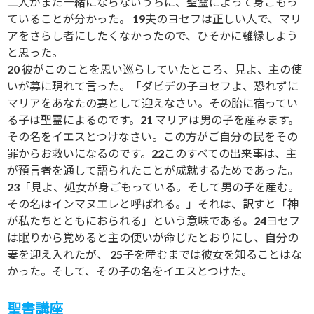
二人がまだ一緒にならないうちに、聖霊によって身ごもっ
ていることが分かった。 19夫のヨセフは正しい人で、マリ
アをさらし者にしたくなかったので、ひそかに離縁しよう
と思った。
20 彼がこのことを思い巡らしていたところ、見よ、主の使
いが募に現れて言った。「ダビデの子ヨセフよ、恐れずに
マリアをあなたの妻として迎えなさい。その胎に宿ってい
る子は聖霊によるのです。21 マリアは男の子を産みます。
その名をイエスとつけなさい。この方がご自分の民をその
罪からお救いになるのです。22このすべての出来事は、主
が預言者を通して語られたことが成就するためであった。
23「見よ、処女が身ごもっている。そして男の子を産む。
その名はインマヌエレと呼ばれる。」それは、訳すと「神
が私たちとともにおられる」という意味である。24ヨセフ
は眠りから覚めると主の使いが命じたとおりにし、自分の
妻を迎え入れたが、 25子を産むまでは彼女を知ることはな
かった。そして、その子の名をイエスとつけた。
聖書講座