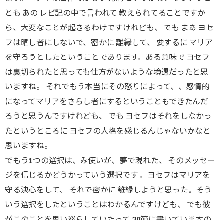
とも あの レビ記の中で言われて 教えられてることですか
ら、大変なことが起きるわけですけれども、 でも まあ ヨセ
フは晒し者にしないで、密かに 離縁して、 要するに マリア
を守ろうとしたということであります。ある意味で ヨセフ
は裏切られたと思っても仕方がないような境遇だったと思
いますね。 それでもう本当にその怒りによって、、感情的
になってマリアをさらし者にするということもできたんだ
ろうと思うんですけれども、 でも ヨセフはそれをしなかっ
たというところに ヨセフの人格を感じるんじゃないかなと
思いますね。
でもう1つの選択は、み使いが、夢で現れた、 そのメッセー
ジを信じるかどうかっていう選択です 。ヨセフはマリアを
守る決心をして、 それで密かに 離縁しようと思った。そう
いう選択をしたということはわかるんですけども、 でも彼
がこのことを思い巡らしていたって 20節に書いていますの