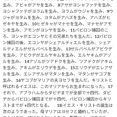
生み、アビャがアサを生み、 8アサがヨシャファテを生み、
ヨシャファテがヨラムを生み、ヨラムがウジャを生み、9ウ
ジャがヨタムを生み、ヨタムがアハズを生み、アハズがヒ
ゼキヤを生み、10ヒゼキャがマナセを生み、マナセがアモ
ンを生み、アモンがヨシヤを生み、 11バビロン捕囚のこ
ろ、ヨシャがエコンヤとその兄弟たちを生んだ。12バビロ
ン捕囚の後、エコンヤがシェアルティエルを生み、シェア
ルティエルがゼルバベルを生み、 13ゼルバベルがアビウデ
を生み、アビウデがエルヤキムを生み、エルヤキムがアゾ
ルを生み、 14アゾルがツアドクを生み、ツアドクがアキム
を生み、アキムがエリウデを生み、 15エリウデがエレアザ
ルを生み、エレアザルがマタンを生み、マタンがヤコブを
生み、 16ヤコブがマリアの夫ヨセフを生んだ。キリストと
呼ばれるイエスは、このマリアからお生まれになった。 17
それで、アブラハムからダビデまでが全部で十四代、ダビ
デからバビロン捕囚までが十四代、バビロン捕囚からキリ
ストまでが +四代となる。 18:イエス・キリストの誕生は
次のようであった。母マリアはヨセフと婚約していたが、