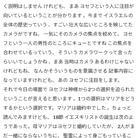
く説明はしません けれども、 まあ ヨセフという人に注目が
向いているということが分かります 。今まで イスラエルの
全体の歴史っていう 、すごい 壮大な広いところを映してた
カメラがですね、 一気にそのカメラの焦点を絞めて、 ヨセ
フという一人の男性のところにキューとですね この焦点を
合わせているっていう、 そういう カメラワークって言った
らいいでしょうかね 、まあ 当時はカメラ あるわけじゃない
けれどもね、 なんかそういうものを意識させる 記事内容に
なっていますけれども、 あの ヨセフに注目をします。
それで今日の場面で ヨセフは神様から2つの選択を迫られた
ということが言えると思います 。1つの選択はマリアをどう
するかという選択です。マリアは婚約中でした 。ちょっと
読んでみますけども、 18節 イエスキリストの誕生は次のよ
うであった。母マリアはヨセフと婚約していたが、 2人がま
だ一緒にならないうちに、 聖霊によって身ごもっているこ