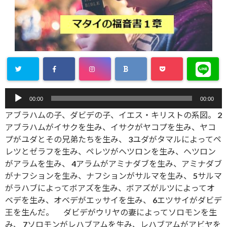
音
00:00
00:00
声
アブラハムの子、ダビデの子、イエス・キリストの系図。 2
プ
アブラハムがイサクを生み、イサクがヤコプを生み、ヤコ
レ
プがユダとその兄弟たちを生み、 3ユダがタマルによってペ
ー
レツとゼラフを生み、ペレツがヘツロンを生み、ヘツロン
ヤ
がアラムを生み、 4アラムがアミナダブを生み、アミナダブ
ー
がナフションを生み、ナフションがサルマを生み、 5サルマ
がラハブによってボアズを生み、ボアズがルツによってオ
ベデを生み、オベデがエッサイを生み、 6エツサイがダビデ
王を生んだ。 ダビデがウリヤの妻によってソロモンを生
み、 7ソロモンがレハブアムを生み、レハブアムがアビヤを