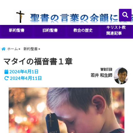
イエス・キリストをより良く知るために
menu
キリスト教
新約聖書
旧約聖書
教会の歴史
関連記事
ホーム
新約聖書
マタイの福音書１章
WRITER
2024年4月1日
若井 和生師
2024年4月11日