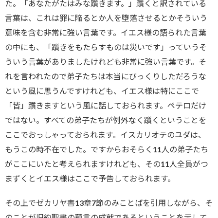
た。「あなたがたはみな躓きます。」躓くと訳されている
言葉は、これは罪に陥るとか人を堕落させるとかそういう
意味を含む非常に強い言葉です。イエス様の語られた言葉
の中にも、「躓きをもたらすものは災いです」っていうそ
ういう言葉がありましたけれども非常に強い言葉です。そ
れを言われたので弟子たちは本当にびっくりしただろうな
という風に思うんですけれども、イエス様は特にここで
「皆」躓きますという風に話しておられます。ペテロだけ
ではない。すべての弟子たちが例外なく躓くということを
ここでおっしゃっておられます。イスカリオテのユダは、
もうこの時不在でした。ですからおそらく11人の弟子たち
がここにいたと考えられますけれども、その11人全員がつ
まずくとイエス様はここで予告しておられます。
その上でゼカリヤ書13章7節のみことばを引用しながら、そ
のことが旧約聖書の預言の成就であるということを示して