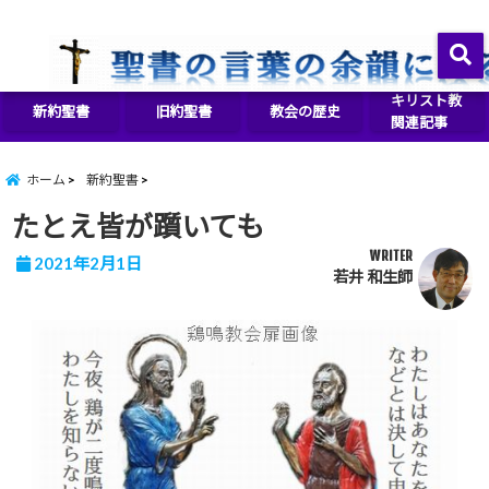
イエス・キリストをより良く知るために
menu
キリスト教
新約聖書
旧約聖書
教会の歴史
関連記事
ホーム
新約聖書
たとえ皆が躓いても
WRITER
2021年2月1日
若井 和生師