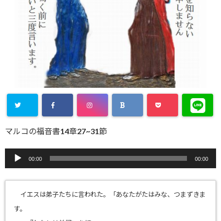
マルコの福音書14章27~31節
音
00:00
00:00
声
プ
レ
イエスは弟子たちに言われた。「あなたがたはみな、
つまずきま
ー
す。
ヤ