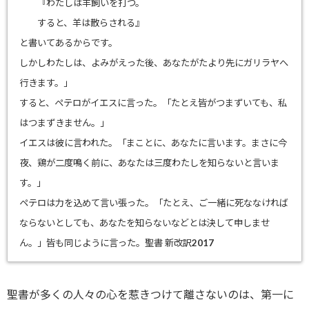
『わたしは羊飼いを打つ。
ー
すると、羊は散らされる』
と書いてあるからです。
しかしわたしは、よみがえった後、
あなたがたより先にガリラヤへ
行きます。」
すると、ペテロがイエスに言った。「たとえ皆がつまずいても、
私
はつまずきません。」
イエスは彼に言われた。「まことに、あなたに言います。
まさに今
夜、鶏が二度鳴く前に、
あなたは三度わたしを知らないと言いま
す。」
ペテロは力を込めて言い張った。「たとえ、
ご一緒に死ななければ
ならないとしても、
あなたを知らないなどとは決して申しませ
ん。」
皆も同じように言った。
聖書 新改訳2017
聖書が多くの人々の心を惹きつけて離さないのは、第一に