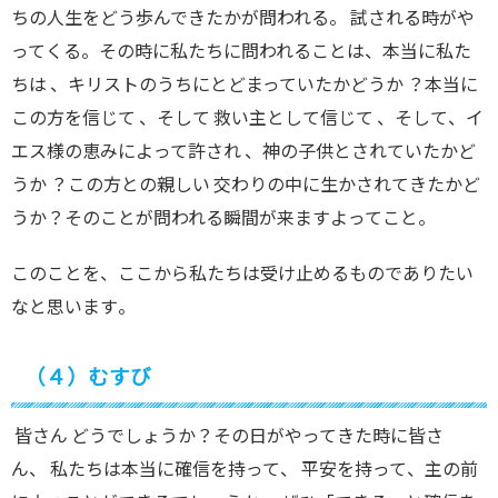
ちの人生をどう歩んできたかが問われる
。
試される時がや
ってくる
。
その時に私たち
に
問われることは
、
本当に私た
ちは
、
キリストのうちにとどまっていたかどうか
？
本当に
この方を信じて
、
そして 救い主として信じて
、
そして
、
イ
エス様の恵みによって許され
、
神の子供とされていたかど
うか
？
この方との親しい 交わりの中に生かされてきたかど
うか
？
そのことが問われる瞬間が来ますよってこと
。
このことを、ここから私たちは受け止めるものでありたい
なと思います
。
（４）むすび
皆さん どうでしょうか
？
その日がやってきた時に皆さ
ん
、
私たちは本当に確信を持って
、
平安を持って
、
主の前