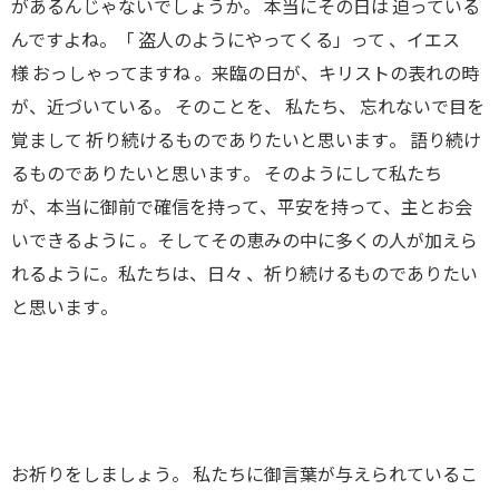
があるんじゃないでしょうか
。
本当にその日は 迫っている
んですよね
。「
盗人のようにやってくる
」
って
、
イエス
様 おっしゃってますね
。
来臨の日が、キリストの表れの時
が、近づいている
。
そのこと
を、
私たち
、
忘れないで目を
覚まして 祈り続けるものでありたいと思います
。
語り続け
るものでありたいと思います
。
そのようにして私たち
が
、
本当に御前で確信を持って
、
平安を持って
、
主とお会
いできるように
。
そしてその恵みの中に多くの人が加えら
れるように
。
私たちは
、
日々
、
祈り続けるものでありたい
と思います
。
お祈りをしましょう
。
私たちに御言葉が与えられているこ