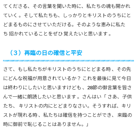
てくださる
、
その言葉を聞いた時に
、
私たちの魂も開かれ
ていく
。
そして私たちも
、
しっかりとキリストのうちにと
どまるものにさせていただける
。
そのような恵みに私た
ち 招かれていることをぜひ 覚えたいと思います
。
（３）再臨の日の確信と平安
さて
、
もし私たちがキリストのうちにとどまる時
、
その先
にどんな祝福が用意されているか
？
これを最後に見て今日
は終わりにしたいと思いますけども 、28節の御言葉を皆さ
んで一緒に朗読したいと思います 。さんはい「
さあ、
子供
たち
、
キリストの内
にとどまりなさい。そうすれば、
キリ
ストが現れる時
、
私たちは確信を持つことができ
、
来臨の
時に御前で恥じることはありません
。
」