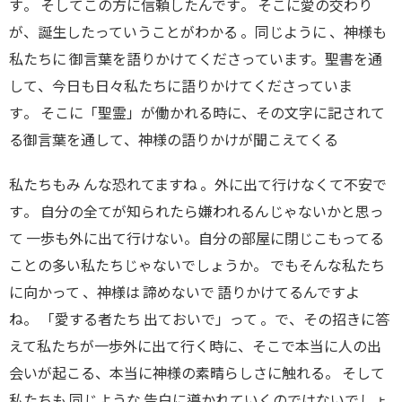
す
。
そしてこの方に信頼したんです
。
そこに愛の交わり
が
、
誕生したっていうことがわかる 。同じように
、
神様も
私たちに 御言葉を語りかけてくださっています。聖書を通
して
、
今日も日々私たちに語りかけてくださっていま
す
。
そこに
「
聖霊
」
が働かれる時に
、
その文字に記されて
る御言葉を通して
、
神様の語りかけが聞こえてくる
私たちもみ んな恐れてますね 。外に出て行けなくて不安で
す
。
自分の全てが知られたら嫌われるんじゃないかと思っ
て 一歩も外に出て行けない
。
自分の部屋に閉じこもってる
ことの多い私たちじゃないでしょうか
。
でもそんな私たち
に向かって
、
神様
は
諦めないで 語りかけてるんですよ
ね
。
「愛する者たち 出ておいで」って
。
で
、
その招きに答
えて私たちが
一歩
外に出て行く時に
、
そこで本当に人の出
会いが起こる、本当に神様の素晴らしさに触れる
。
そして
私たちも 同じような 告白に導かれていくのではないでしょ