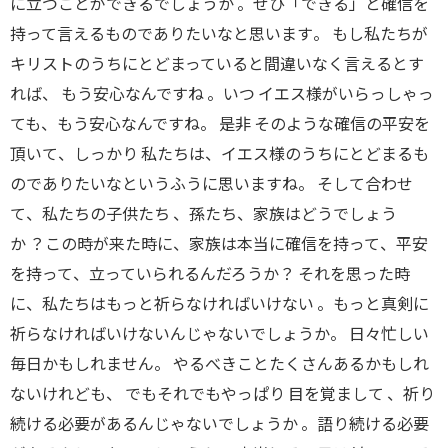
に立つことができるでしょうか
。
ぜひ
「
できる
」
と確信を
持って言えるものでありたいなと思います
。
もし私たちが
キリストのうちにとどまっていると間違いなく言え
るとす
れば、
もう安心なんですね
。
いつ イエス様がいらっしゃっ
ても
、
もう安心なんですね
。
是非 そのような確信の平安を
頂いて
、
しっかり 私たちは
、
イエス様のうちにとどまるも
のでありたいなというふうに思いますね。 そして合わせ
て
、
私たちの子供たち
、
孫たち、家族はどうでしょう
か
？
この時が来た時に
、
家族は本当に確信を持って
、
平安
を持って
、
立っていられるんだろうか
？
それを思った時
に
、
私たちはもっと祈らなければいけない
。
もっと真剣に
祈らなければいけないんじゃないでしょうか。 日々忙しい
毎日かもしれません
。
やるべきことたくさんあるかもしれ
ないけれども
、
でもそれでもやっぱり 目を覚まして
、
祈り
続ける必要があるんじゃないでしょうか
。
語り続ける必要