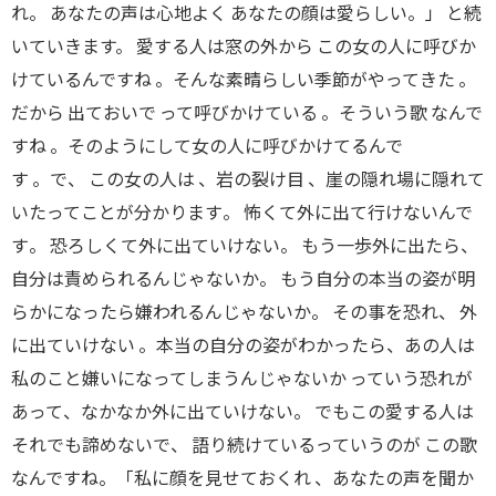
れ。 あなたの声は心地よく あなたの顔は愛らしい。」 と続
いていきます。 愛する人は窓の外から この女の人に呼びか
けているんですね
。
そんな素晴らしい季節がやってきた 。
だから 出ておいで って呼びかけている
。
そういう歌 なんで
すね
。
そのようにして女の人に呼びかけてるんで
す
。
で
、
この女の人は
、
岩の裂け目
、
崖の隠れ場に隠れて
いたってことが分かります
。
怖くて外に出て行けないんで
す
。
恐ろしくて外に出ていけない。 もう一歩外に出たら、
自分は責められるんじゃないか
。
もう自分の本当の姿が明
らかになったら嫌われるんじゃないか
。
その事を恐れ
、
外
に出ていけない
。
本当の自分の姿がわかったら
、
あの人は
私のこと嫌いになってしまうんじゃないか っていう恐れが
あって
、
なかなか外に出ていけない。 でもこの愛する人は
それでも諦めないで
、
語り続けているっていうのが この歌
なんですね。「私に顔を見せておくれ
、
あなたの声を聞か