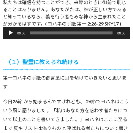
私たちは確信を持つことができ、来臨のときに御前で恥じ
ることはありません。あなたがたは、神が正しい方である
と知っているなら、義を行う者もみな神から生まれたこと
が分かるはずです。( ヨハネの手紙 第一 2:26-29 SKY17 )
音
00:00
00:00
声
プ
レ
ー
（１）聖霊に教えられ続ける
ヤ
ー
第一ヨハネの手紙の御言葉に耳を傾けていきたいと思いま
す
今日26節 から始まるんですけれども、 26節でヨハネはこう
いう風に語りました 。「私はあなた方を惑わす者たちにつ
いて以上のことを書いてきました 。」ヨハネはここに至る
まで 反キリストは偽りもの と呼ばれる者たちについて書き