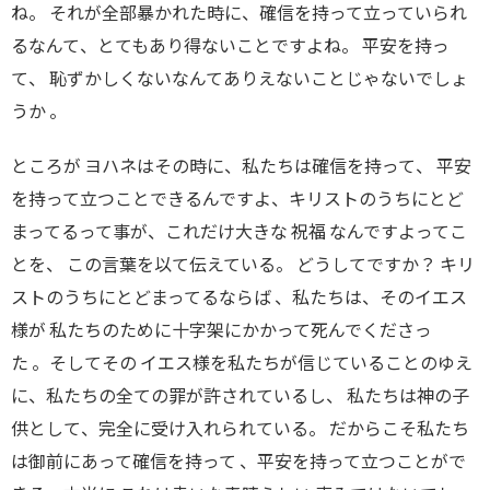
ね
。
それが全部暴かれた時に
、
確信を持って立っていられ
るなんて
、
とてもあり得ないことですよね
。
平安を持っ
て
、
恥ずかしくないなんてありえないことじゃないでしょ
うか
。
ところが ヨハネはその時に
、
私たちは確信を持って
、
平安
を持って立つことできるんですよ
、
キリストのうちにとど
まってるって事が
、
これだけ大きな 祝福 なんですよってこ
と
を、
この言葉を以て伝えている
。
どうしてですか
？
キリ
ストのうちにとどまってるならば
、
私たちは
、
そのイエス
様が 私たちのために十字架にかかって死んでくださっ
た
。
そしてその イエス様を私たちが信じていることのゆえ
に
、
私たちの全ての罪が許されているし
、
私たちは神の子
供として
、
完全に受け入れられている
。
だからこそ私たち
は御前にあって確信を持って
、
平安を持って立つことがで