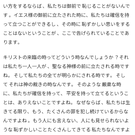
い方をするならば
、
私たちは御前で 恥じることがないんで
す
。
イエス様の御前に立たされた時に
、
私たちは確信を持
って立つことができるし
、
その時に 恥ずかしい思いをする
ことはないということが
、
ここで告げられていることであ
ります
。
キリストの来臨の時ってどういう時なんでしょうか
？
それ
は私たち一人一人が
、
聖なる神様の前に立たされる時です
ね
。
そして私たちの全てが明らかにされる時です
。
そし
て それは神の裁きの時なんです
。
そのような 厳粛な時
に
、
私たちが確信を持って
、
平安を持って立てるというこ
とは
、
ありえないことですよね。 なぜならば
、
私たちは生
きてる限り
、
も
う、
たくさんの罪を犯し続けているからな
んですよね
。
もう人にも言えない
、
人にも見せられないよ
うな 恥ずかしいことたくさんしてきてる 私たちなんですよ