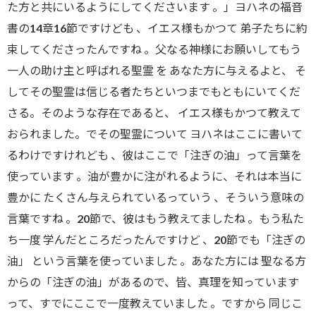
た方と共にいるようにしてくださいます 。」ヨハネの福音
書の14章16節ですけども 、イエス様もかつて 弟子たちに約
束してくださったんですね 。父なる神様にお願いしてもう
一人の助け主と呼ばれる聖霊 を あなた方に与えるよと、 そ
してその聖霊は信じる者たちといつまでもともにいてくだ
さる。そのような存在であると、 イエス様もかつて教えて
おられました。でその聖霊について ヨハネはここに書いて
るわけですけれども 、彼はここで「注ぎの油」って言葉を
使っています 。油が豊かに注がれるように、それは本当に
豊かに たくさん与えられているっていう 、そういう意味の
言葉ですね 。20節で、彼はもう教えてましたね 。もう私た
ち一度 学んだところだったんですけど 、20節でも「注ぎの
油」 という言葉を使っていました 。あなた方には 聖なる方
からの「注ぎの油」があるので、皆、真理を知っています
って、すでにここで一度教えていました 。ですから 同じこ