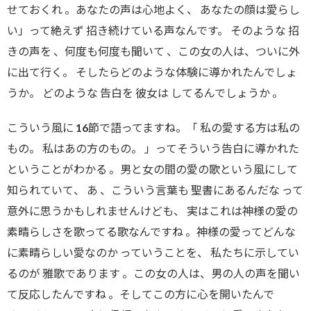
せておくれ
。
あなたの声は心地よく
、
あなたの顔は愛らし
い」って絶えず 招き続けている声なんです。 そのような 招
きの声を 、何度も何度も聞いて
、
この女の人は、ついに外
に出て行く。 そしたらどのような体験に導かれたんでしょ
うか。 どのような 告白を 彼女は してるんでしょうか
。
こういう風に 16節で語ってますね
。
「 私の愛する方は私の
もの
。
私はあの方のもの
。
」ってそういう告白に導かれた
ということがわかる 。男と女の間の愛の歌という風にして
知られていて
、
あ
、
こういう言葉も 聖書にあるんだな って
意外に思うかもしれませんけども
、
実はこれは神様の愛の
素晴らしさを歌ってる歌なんですね 。神様の愛ってどんな
に素晴らしい愛なのか っていうことを
、
私たちに示してい
るのが 雅歌であります
。
この女の人は
、
男の人の声を聞い
て反応したんですね
。
そしてこの方に心を開いたんで