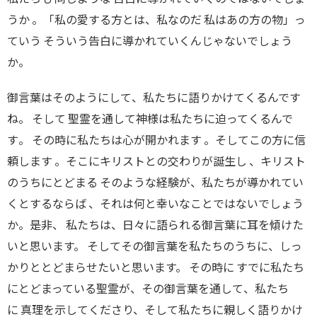
うか 。「私の愛する方
と
は
、
私なのだ 私はあの方の物」っ
ていう そういう告白に導かれていくんじゃないでしょう
か。
御言葉はそのようにして
、
私たちに語りかけてくるんです
ね
。
そして 聖霊を通して神様は私たちに迫ってくるんで
す
。
その時に私たちは心が開かれます
。
そしてこの方に信
頼します
。
そこにキリストとの交わりが誕生し
、
キリスト
のうちにとどまる そのような経験
が、
私たちが導かれてい
くとするならば
、
それは何と幸いなことではないでしょう
か。是非、 私たち
は、
日々に語られる御言葉に耳を傾けた
いと思います。 そしてその御言葉を私たちのうちに
、
しっ
かりととどまらせたいと思います。 その時に すでに私たち
にとどまっている聖霊が
、
その御言葉を通して
、
私たち
に 真理を示してくださり、そして私たちに親しく語りかけ