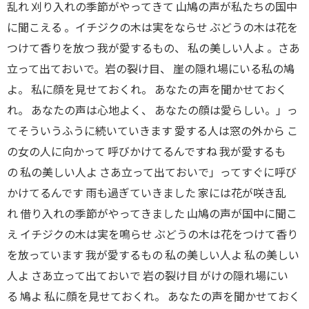
乱れ 刈り入れの季節がやってきて 山鳩の声が私たちの国中
に聞こえる 。イチジクの木は実をならせ ぶどうの木は花を
つけて香りを放つ 我が愛するもの
、
私の美しい人よ
。
さあ
立って出ておい
で。
岩の裂け目
、
崖の隠れ場にいる私の鳩
よ
。
私に顔を見せておくれ
。
あなたの声を聞かせておく
れ
。
あなたの声は心地よく
、
あなたの顔は愛らしい
。」
っ
てそういうふうに続いていきます 愛する人は窓の外から こ
の女の人に向かって 呼びかけてるんですね 我が愛するも
の 私の美しい人よ さあ立って出ておいで」ってすぐに呼び
かけてるんです 雨も過ぎていきました 家には花が咲き乱
れ 借り入れの季節がやってきました 山鳩の声が国中に聞こ
え イチジクの木は実を鳴らせ ぶどうの木は花をつけて香り
を放っています 我が愛するもの 私の美しい人よ 私の美しい
人よ さあ立って出ておいで 岩の裂け目 がけの隠れ場にい
る 鳩よ 私に顔を見せておくれ。 あなたの声を聞かせておく