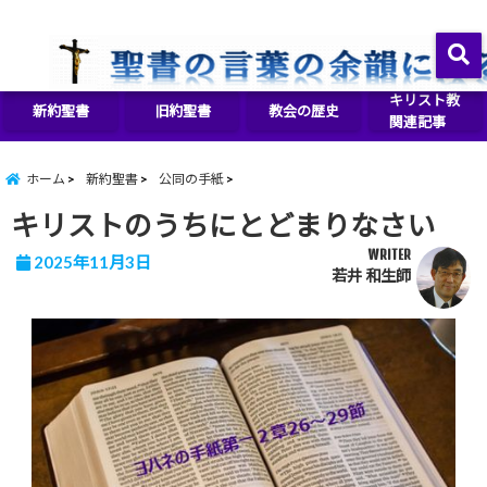
イエス・キリストをより良く知るために
menu
キリスト教
新約聖書
旧約聖書
教会の歴史
関連記事
ホーム
新約聖書
公同の手紙
キリストのうちにとどまりなさい
WRITER
2025年11月3日
若井 和生師