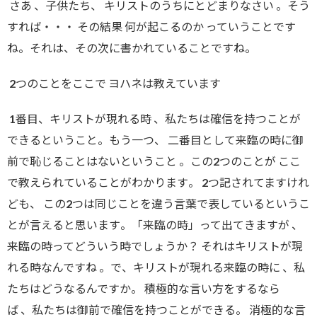
さあ
、
子供たち
、
キリストのうちにとどまりなさい
。
そう
すれば・・・ その結果 何が起こるのか っていうことです
ね
。それは、
その次に書かれていることですね
。
2つのことをここで ヨハネは教えています
1番目、キリストが現れる時
、
私たちは確信を持つことが
できるということ。もう一つ
、
二番目として来臨の時に御
前で恥じることはないということ 。この2つのことが ここ
で教えられていることがわかります
。
2つ記されてますけれ
ども
、
この2つは同じことを違う言葉で表しているというこ
とが言えると思います
。
「来臨の時」って出てきますが 、
来臨の時ってどういう時でしょうか
？
それはキリストが現
れる時なんですね
。
で
、
キリストが現れる来臨の時に
、
私
たちはどうなるんですか
。
積極的な言い方をするなら
ば
、
私たちは御前で確信を持つことができる
。
消極的な言