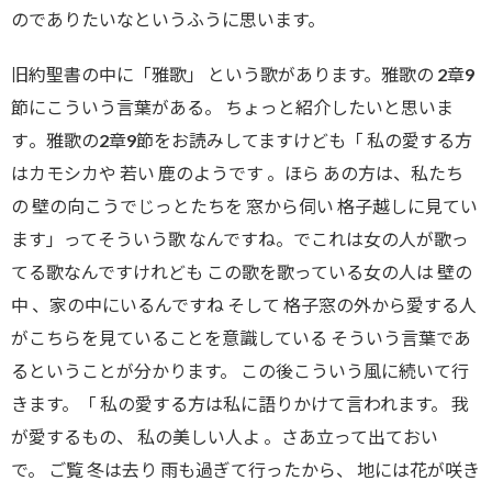
のでありたいなというふうに思います。
旧約聖書の中に「雅歌」 という歌があります。雅歌の 2章9
節にこういう言葉がある
。
ちょっと紹介したいと思いま
す
。
雅歌の2章9節をお読みしてますけども「 私の愛する方
はカモシカや 若い 鹿のようです 。ほら あの方は、私たち
の 壁の向こうでじっとたちを 窓から伺い 格子越しに見てい
ます」ってそういう歌 なんですね。でこれは女の人が歌っ
てる歌なんですけれども この歌を歌っている女の人は 壁の
中 、家の中にいるんですね そして 格子窓の外から愛する人
がこちらを見ていることを意識している そういう言葉であ
るということが分かります。 この後こういう風に続いて行
きます。「 私の愛する方は私に語りかけて言われます。 我
が愛するもの、 私の美しい人よ 。さあ立って出ておい
で。 ご覧 冬は去り 雨も過ぎて行ったから、 地には花が咲き