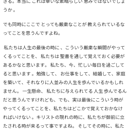
きる
。
本当に これは幸いな素晴らしい 恵みではないでしょ
うか
。
でも同時にここで とっても厳粛なことが 教えられているな
ってこと
を
思うんですよね
。
私たちは人生の最後の時に
、
こういう厳粛な瞬間がやって
くるってことを
、
私たちは 聖書を通して覚えておく必要が
あるかなと思います
。
私たち
、
今
、
忙しい毎日を過ごして
ると思います
。
勉強して
、
お仕事をして
、
結婚して
、
家庭
を築いて
、
それなりに人並みの人生を歩んでいるかもしれ
ません。 一生懸命
、
私たちに与えられてる 人生 歩んでるん
だと思うんですけれども
、
でも
、
実は最後にこういう時が
やってくるってことを
、
私たちはどこかで覚えておかなけ
ればいけない
。
キリストの現れの時に
、
私たちが御前に立
たされる時が来るって事ですよね
。
そしてその時に
、
私た