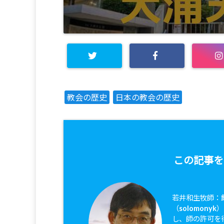
教会の歴史
日本の教会の歴史
この記事を
若井和生牧師：
（solomon
し、師の許可を