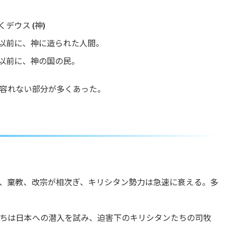
キ
ー
を
デウス (神)
使
る以前に、神に造られた人間。
っ
て
る以前に、神の国の民。
く
だ
さ
容れない部分が多くあった。
い。
、棄教、改宗が相次ぎ、キリシタン勢力は急速に衰える。多
ちは日本への潜入を試み、迫害下のキリシタンたちの司牧