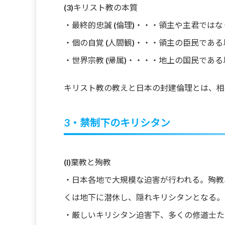
(3)キリスト教の本質
・最終的忠誠 (倫理)・・・領主や主君ではなく
・個の自覚 (人間観)・・・領主の臣民であ
・世界宗教 (帰属)・・・・地上の国民であ
キリスト教の教えと日本の封建倫理とは、相
3・禁制下のキリシタン
(I)棄教と殉教
・日本各地で大規模な迫害が行われる。殉教
くは地下に潜休し、隠れキリシタンとなる。
・厳しいキリシタン迫害下、多くの修道士た