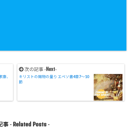
Next
次の記事 -
-
家康、
キリストの賜物の量り エペソ書4章7～10
節
Related Posts
事 -
-