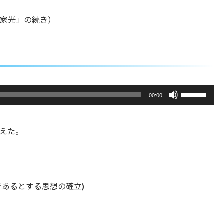
、家光」の続き）
ボ
00:00
リ
ュ
ー
えた。
ム
調
節
に
は
上
であるとする思想の確立)
下
矢
印