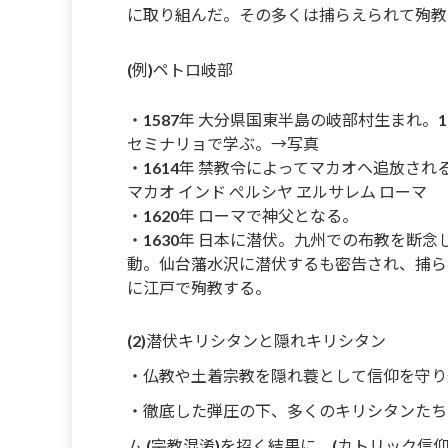
に取り組んだ。その多くは捕らえられて殉教
(例)ペトロ岐部
・1587年 大分県国東半島の岐部村生まれ。
セミナリョで学ぶ。→写真
・1614年 禁教令によってマカオヘ追放され
マカオ インド ぺルシヤ ヱルサレム ローマ
・1620年 ローマで神父となる。
・1630年 日本に潜伏。九州での布教を断念
動。仙台藩水沢に潜伏するも密告され、捕らえ
に江戸で殉教する。
(2)潜伏キリシタンと隠れキリシタン
・仏教や土着宗教を隠れ蓑として信仰を守り
・徹底した弾圧の下、多くのキリシタンたち
ム (宗教混淆)を招く結果に。(カトリック