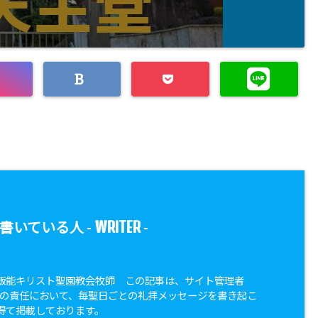
WRITER
書いている人 -
-
飯能キリスト聖園教会牧師 この記事は、サイト管理者
yk）の責任において、毎聖日ごとの礼拝メッセージを書き起こ
得て掲載しております。