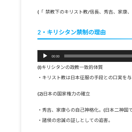
(「 禁教下のキリスト教/信長、秀吉、家康
2・キリシタン禁制の理由
音
00:00
声
(I)キリシタンの政教一致的体質
プ
レ
・キリスト教は日本征服の手段との口実を与
ー
ヤ
(2)日本の国家権力の確立
ー
・秀吉、家康らの自己神格化。(日本二神国
・諸侯の忠誠の証しとしての追害。