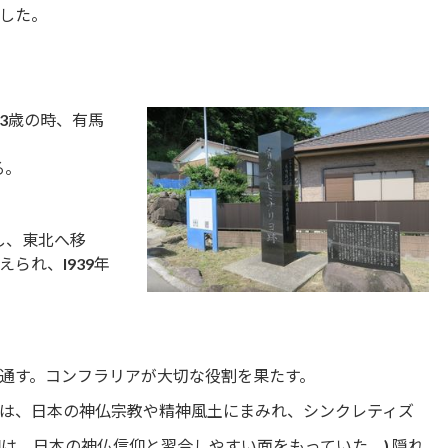
した。
13歳の時、有馬
る。
し、東北へ移
られ、l939年
通す。コンフラリアが大切な役割を果たす。
は、日本の神仏宗教や精神風土にまみれ、シンクレティズ
信仰は、日本の神仏信仰と習合しやすい面をもっていた。) 隠れ