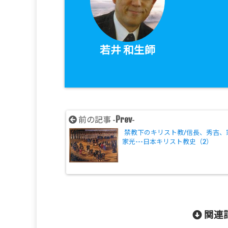
若井 和生師
Prev
前の記事 -
-
禁教下のキリスト教/信長、秀吉、
家光---日本キリスト教史（2）
関連記