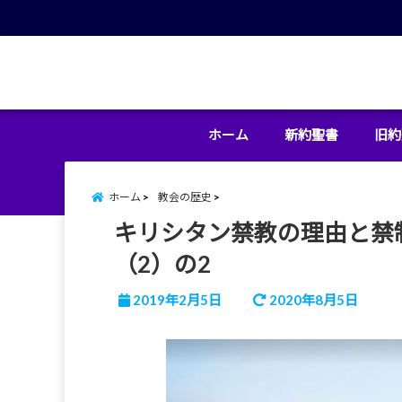
menu
ホーム
新約聖書
旧約
ホーム
教会の歴史
キリシタン禁教の理由と禁
（2）の2
2019年2月5日
2020年8月5日