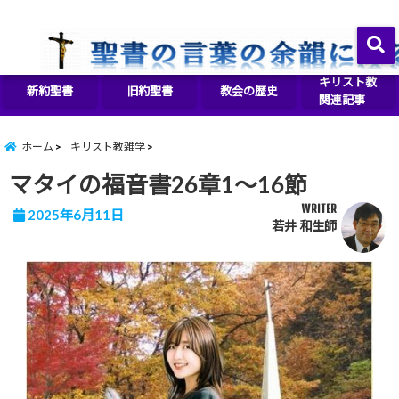
イエス・キリストをより良く知るために
menu
キリスト教
新約聖書
旧約聖書
教会の歴史
関連記事
ホーム
キリスト教雑学
マタイの福音書26章1～16節
WRITER
2025年6月11日
若井 和生師