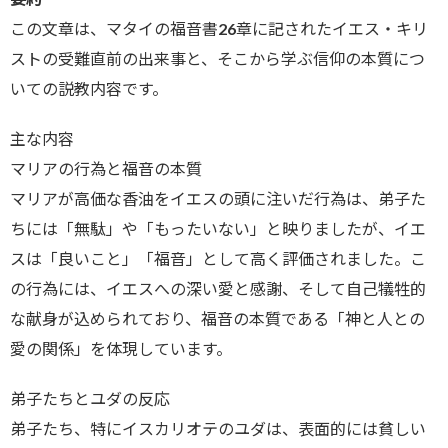
プ
レ
この文章は、マタイの福音書26章に記されたイエス・キリ
ー
ストの受難直前の出来事と、そこから学ぶ信仰の本質につ
ヤ
いての説教内容です。
ー
主な内容
マリアの行為と福音の本質
マリアが高価な香油をイエスの頭に注いだ行為は、弟子た
ちには「無駄」や「もったいない」と映りましたが、イエ
スは「良いこと」「福音」として高く評価されました。こ
の行為には、イエスへの深い愛と感謝、そして自己犠牲的
な献身が込められており、福音の本質である「神と人との
愛の関係」を体現しています。
弟子たちとユダの反応
弟子たち、特にイスカリオテのユダは、表面的には貧しい