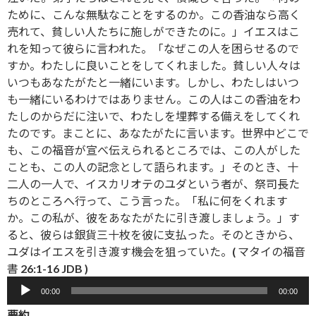
ために、こんな無駄なことをするのか。この香油なら高く
売れて、貧しい人たちに施しができたのに。」イエスはこ
れを知って彼らに言われた。「なぜこの人を困らせるので
すか。わたしに良いことをしてくれました。貧しい人々は
いつもあなたがたと一緒にいます。しかし、わたしはいつ
も一緒にいるわけではありません。この人はこの香油をわ
たしのからだに注いで、わたしを埋葬する備えをしてくれ
たのです。まことに、あなたがたに言います。世界中どこで
も、この福音が宣べ伝えられるところでは、この人がした
ことも、この人の記念として語られます。」そのとき、十
二人の一人で、イスカリオテのユダという者が、祭司長た
ちのところへ行って、こう言った。「私に何をくれます
か。この私が、彼をあなたがたに引き渡しましょう。」す
ると、彼らは銀貨三十枚を彼に支払った。そのときから、
ユダはイエスを引き渡す機会を狙っていた。( マタイの福音
書 26:1-16 JDB )
音
00:00
00:00
声
要約