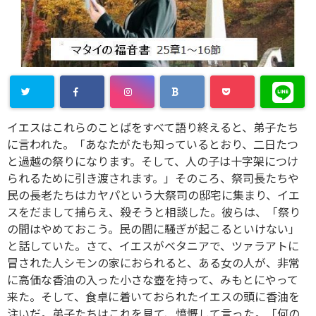
イエスはこれらのことばをすべて語り終えると、弟子たち
に言われた。「あなたがたも知っているとおり、二日たつ
と過越の祭りになります。そして、人の子は十字架につけ
られるために引き渡されます。」そのころ、祭司長たちや
民の長老たちはカヤパという大祭司の邸宅に集まり、イエ
スをだまして捕らえ、殺そうと相談した。彼らは、「祭り
の間はやめておこう。民の間に騒ぎが起こるといけない」
と話していた。さて、イエスがベタニアで、ツァラアトに
冒された人シモンの家におられると、ある女の人が、非常
に高価な香油の入った小さな壺を持って、みもとにやって
来た。そして、食卓に着いておられたイエスの頭に香油を
注いだ。弟子たちはこれを見て、憤慨して言った。「何の