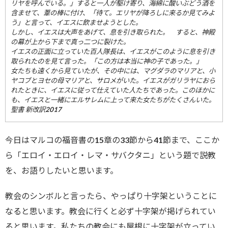
ー
リヤを呼んでいる。」すると一人が駆け寄り、海綿に酸いぶどう酒を
含ませて、
葦の棒に付け、「待て。エリヤが降ろしに来るか見てみよ
う」
と言って、イエスに飲ませようとした。
しかし、イエスは大声をあげて、息を引き取られた。 すると、神殿
の幕が上から下まで真っ二つに裂けた。
イエスの正面に立っていた百人隊長は、
イエスがこのように息を引き
取られたのを見て言った。「
この方は本当に神の子であった。」
女たちも遠くから見ていたが、その中には、マグダラのマリアと、
小
ヤコブとヨセの母マリアと、サロメがいた。イエスがガリラヤにおら
れたときに、
イエスに従って仕えていた人たちであった。このほかに
も、
イエスと一緒にエルサレムに上って来た女たちがたくさんいた。
聖書 新改訳2017
今日はマルコの福音書の15章の33節から41節まで、ここか
ら「エロイ・エロイ・レマ・サバクタニ」という題で説教
を、お語りしたいと思います。
教会のシンボルと言ったら、やっぱり十字架ということに
なると思います。教会に行くと必ず十字架が掲げられてい
ると思います。私たちの教会にも屋根に十字架が立ってい