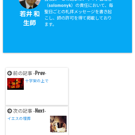
（solomonyk）の責任において、毎
聖日ごとの礼拝メッセージを書き起
若井 和
こし、師の許可を得て掲載しており
生師
ます。
Prev
前の記事 -
-
十字架の上で
Next
次の記事 -
-
イエスの埋葬