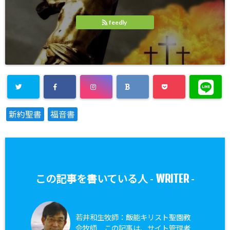
feedly
新約聖書
福音書
WRITER
この記事を書いている人 -
-
若井和生牧師：飯能キリスト聖園教
会牧師 この記事は、サイト管理者