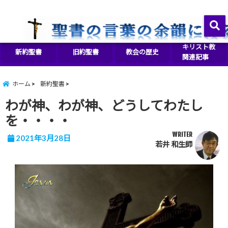
イエス・キリストをより良く知るために
menu
キリスト教
新約聖書
旧約聖書
教会の歴史
関連記事
ホーム
新約聖書
わが神、わが神、どうしてわたし
を・・・・
WRITER
2021年3月28日
若井 和生師