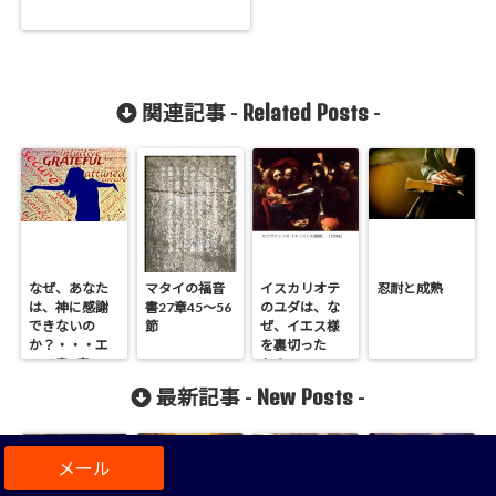
Related Posts
関連記事 -
-
なぜ、あなた
マタイの福音
イスカリオテ
忍耐と成熟
は、神に感謝
書27章45～56
のユダは、な
できないの
節
ぜ、イエス様
か？・・・エ
を裏切った
ペソ書5章3～4
か？・・・マ
節
タイ伝27章3～
New Posts
最新記事 -
-
4節