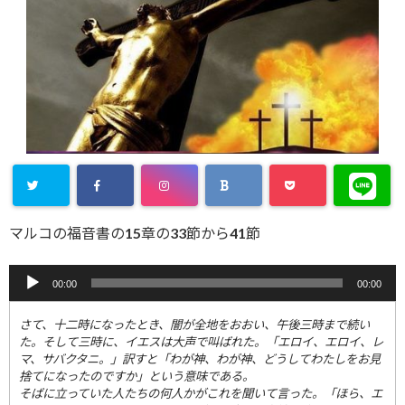
マルコの福音書の15章の33節から41節
音
00:00
00:00
声
プ
さて、十二時になったとき、闇が全地をおおい、
午後三時まで続い
レ
た。そして三時に、イエスは大声で叫ばれた。「エロイ、エロイ、
レ
マ、サバクタニ。」訳すと「わが神、わが神、
どうしてわたしをお見
ー
捨てになったのですか」という意味である。
ヤ
そばに立っていた人たちの何人かがこれを聞いて言った。「ほら、
エ