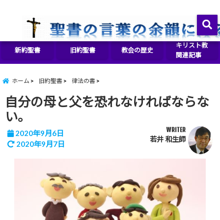
イエス・キリストをより良く知るために
menu
キリスト教
新約聖書
旧約聖書
教会の歴史
関連記事
ホーム
旧約聖書
律法の書
自分の母と父を恐れなければならな
い。
WRITER
2020年9月6日
若井 和生師
2020年9月7日