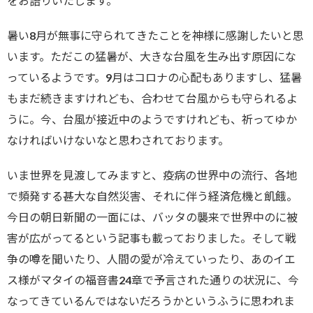
をお語りいたします。
暑い8月が無事に守られてきたことを神様に感謝したいと思
います。ただこの猛暑が、
大きな台風を生み出す原因にな
っているようです。9月はコロナの心配もありますし、猛暑
もまだ続きますけれども、合わせて台風からも守られるよ
うに。今、台風が接近中のようですけれども、祈ってゆか
なければいけないなと思わされております。
いま世界を見渡してみますと、疫病の世界中の流行、各地
で頻発する甚大な自然災害、それに伴う経済危機と飢餓。
今日の朝日新聞の一面には、バッタの襲来で世界中のに被
害が広がってるという記事も載っておりました。そして戦
争の噂を聞いたり、人間の愛が冷えていったり、あのイエ
ス様がマタイの福音書24章で予言された通りの状況に、今
なってきているんではないだろうかというふうに思われま