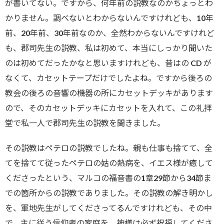
が書いてない。ですから、何年前の説教なのかちょっとわ
かりません。調べないとわからないんですけれども、10年
前、20年前、30年前なのか、全然わからないんですけれど
も、郡司先生の説教、私は初めて、本当にしっかり聞いた
のは初めてだったかなと思いますけれども、昔はの CD が
なくて、カセットテープだけでしたよね。ですから後ろの
教会の後ろの音響の機器の所にカセットデッキがあります
ので、そのカセットデッキにカセットを入れて、この礼拝
堂で私一人で郡司先生の説教を聞きました。
その説教はペテロの説教でしたね。親も仕事も捨てて、全
てを捨てて従ったペテロの姑の熱病を、イエス様が癒して
くださったという、マルコの福音書の1章29節から34節ま
での箇所からの説教でありました。その説教の解き明かし
を、軍地先生がしてくださってるんですけれども、その中
で、主に従う信仰者の家庭を、神様は必ず祝福してくださ