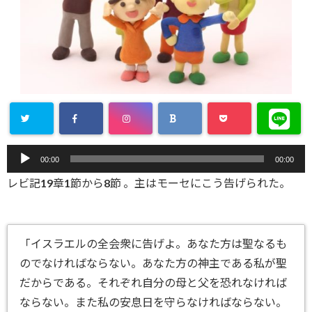
音
00:00
00:00
声
レビ記19章1節から8節 。主はモーセにこう告げられた。
プ
レ
ー
ヤ
「イスラエルの全会衆に告げよ。あなた方は聖なるも
ー
のでなければならない。あなた方の神主である私が聖
だからである。それぞれ自分の母と父を恐れなければ
ならない。また私の安息日を守らなければならない。