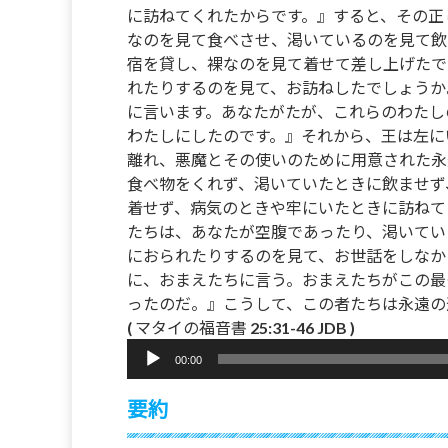
に訪ねてくれたからです。』すると、その正
なのを見て食べさせ、渇いているのを見て飲
宿を貸し、裸なのを見て着せて差し上げたで
れたりするのを見て、お訪ねしたでしょうか
に言います。あなたがたが、これらのわたし
わたしにしたのです。』それから、王は左に
離れ、悪魔とその使いのために用意された永
食べ物をくれず、渇いていたときに飲ませず
着せず、病気のときや牢にいたときに訪ねて
たちは、あなたが空腹であったり、渇いてい
におられたりするのを見て、お世話をしなか
に、おまえたちに言う。おまえたちがこの最
ったのだ。』こうして、この者たちは永遠の
( マタイの福音書 25:31-46 JDB )
音
00:00
声
プ
要約
レ
ー