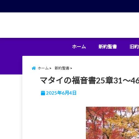
menu
ホーム
新約聖書
旧約
ホーム
新約聖書
マタイの福音書25章31～4
2025年6月4日