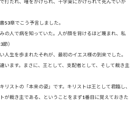
で打たれ、唾をかけられ、十字架にかけられて死んでいか
書53章でこう予言しました。
みの人で病を知っていた。人が顔を背けるほど蔑まれ、私
3節）
い人生を歩まれた――それが、最初のイエス様の到来でした。
違います。まさに、王として、支配者として、そして裁き主
がキリストの「本来の姿」です。キリストは王として君臨し、
ストが裁き主である、ということをまず1番目に覚えておきた