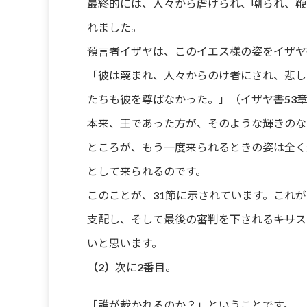
最終的には、人々から虐げられ、嘲られ、鞭
れました。
預言者イザヤは、このイエス様の姿をイザヤ
「彼は蔑まれ、人々からのけ者にされ、悲し
たちも彼を尊ばなかった。」（イザヤ書53章
本来、王であった方が、そのような輝きのな
ところが、もう一度来られるときの姿は全く
として来られるのです。
このことが、31節に示されています。これ
支配し、そして最後の審判を下される――キリ
いと思います。
（2）
次に2番目。
「誰が裁かれるのか？」ということです。