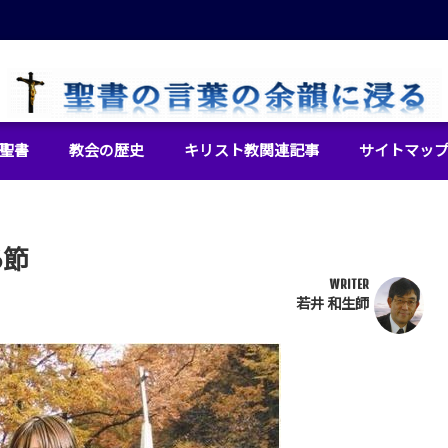
イエス・キリストをより良く知るために
聖書
教会の歴史
キリスト教関連記事
サイトマッ
6節
WRITER
若井 和生師