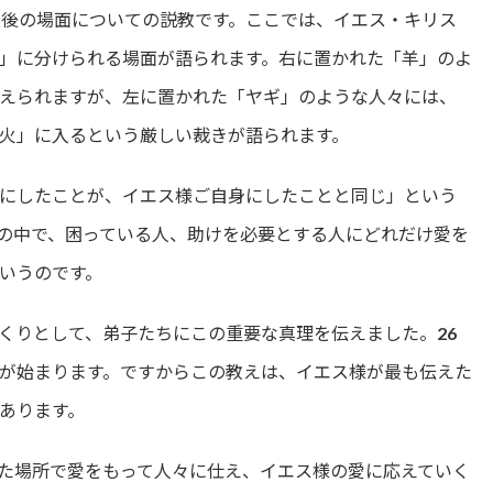
調
最後の場面についての説教です。ここでは、イエス・キリス
節
に
」に分けられる場面が語られます。右に置かれた「羊」のよ
は
えられますが、左に置かれた「ヤギ」のような人々には、
上
下
火」に入るという厳しい裁きが語られます。
矢
印
キ
にしたことが、イエス様ご自身にしたことと同じ」という
ー
の中で、困っている人、助けを必要とする人にどれだけ愛を
を
使
いうのです。
っ
て
く
くりとして、弟子たちにこの重要な真理を伝えました。26
だ
が始まります。ですからこの教えは、イエス様が最も伝えた
さ
い。
あります。
た場所で愛をもって人々に仕え、イエス様の愛に応えていく