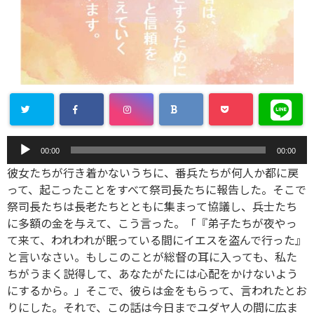
音
00:00
00:00
声
彼女たちが行き着かないうちに、番兵たちが何人か都に戻
プ
って、起こったことをすべて祭司長たちに報告した。そこで
レ
祭司長たちは長老たちとともに集まって協議し、兵士たち
ー
に多額の金を与えて、こう言った。「『弟子たちが夜やっ
ヤ
て来て、われわれが眠っている間にイエスを盗んで行った』
ー
と言いなさい。もしこのことが総督の耳に入っても、私た
ちがうまく説得して、あなたがたには心配をかけないよう
にするから。」そこで、彼らは金をもらって、言われたとお
りにした。それで、この話は今日までユダヤ人の間に広ま