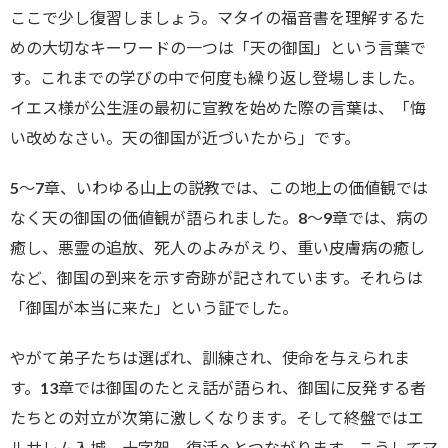
ここで少し復習しましょう。マタイの福音書を理解するた
めの大切なキーワードの一つは「天の御国」という言葉で
す。これまでの学びの中で何度も繰り返し登場しました。
イエス様が公生涯の最初に宣教を始めた際の言葉は、「悔
い改めなさい。天の御国が近づいたから」です。
5～7章、いわゆる山上の説教では、この地上の価値観では
なく天の御国の価値観が語られました。8～9章では、病の
癒し、悪霊の追放、死人のよみがえり、重い皮膚病の癒し
など、御国の到来を示す奇跡が記されています。それらは
「御国が本当に来た」という証でした。
やがて弟子たちは選ばれ、訓練され、使命を与えられま
す。13章では御国のたとえ話が語られ、御国に反発する者
たちとの対立が次第に激しくなります。そして終盤ではエ
ルサレム入城、十字架、復活へとつながります。こうしてマ