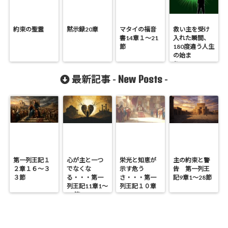
約束の聖霊
黙示録20章
マタイの福音
救い主を受け
書14章１～21
入れた瞬間、
節
180度違う人生
の始ま
り。・・・エ
ペソ書5章8～
New Posts
最新記事 -
-
14節
第一列王記１
心が主と一つ
栄光と知恵が
主の約束と警
２章１６～３
でなくな
示す危う
告 第一列王
３節
る・・・第一
さ・・・第一
記9章1～28節
列王記11章1～
列王記１０章
25節