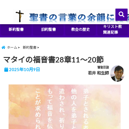
イエス・キリストをより良く知るために
menu
キリスト教
新約聖書
旧約聖書
教会の歴史
関連記事
ホーム
新約聖書
マタイの福音書28章11～20節
WRITER
2025年10月9日
若井 和生師