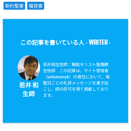
新約聖書
福音書
WRITER
この記事を書いている人 -
-
若井和生牧師：飯能キリスト聖園教
会牧師 この記事は、サイト管理者
（solomonyk）の責任において、毎
聖日ごとの礼拝メッセージを書き起
若井 和
こし、師の許可を得て掲載しており
生師
ます。