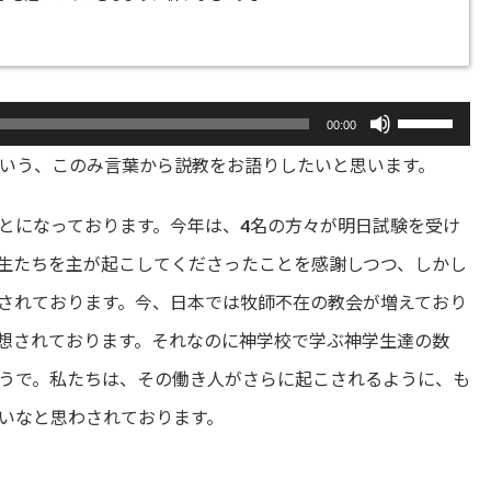
ボ
00:00
リ
ュ
いう、このみ言葉から説教をお語りしたいと思います。
ー
ム
とになっております。今年は、4名の方々が明日試験を受け
調
節
生たちを主が起こしてくださったことを感謝しつつ、しかし
に
は
されております。今、日本では牧師不在の教会が増えており
上
想されております。それなのに神学校で学ぶ神学生達の数
下
矢
うで。私たちは、その働き人がさらに起こされるように、も
印
キ
いなと思わされております。
ー
を
使