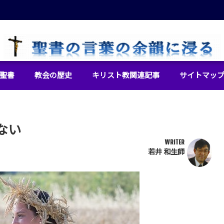
イエス・キリストをより良く知るために
聖書
教会の歴史
キリスト教関連記事
サイトマッ
ない
WRITER
若井 和生師