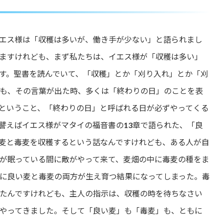
っ
て
く
だ
エス様は「収穫は多いが、働き手が少ない」と語られまし
さ
ますけれども、まず私たちは、イエス様が「収穫は多い」
い。
す。聖書を読んでいて、「収穫」とか「刈り入れ」とか「刈
も、その言葉が出た時、多くは「終わりの日」のことを表
ということ、「終わりの日」と呼ばれる日が必ずやってくる
譬えばイエス様がマタイの福音書の13章で語られた、「良
麦と毒麦を収穫するという話なんですけれども、ある人が自
が眠っている間に敵がやって来て、麦畑の中に毒麦の種をま
に良い麦と毒麦の両方が生え育つ結果になってしまった。毒
たんですけれども、主人の指示は、収穫の時を待ちなさい
やってきました。そして「良い麦」も「毒麦」も、ともに