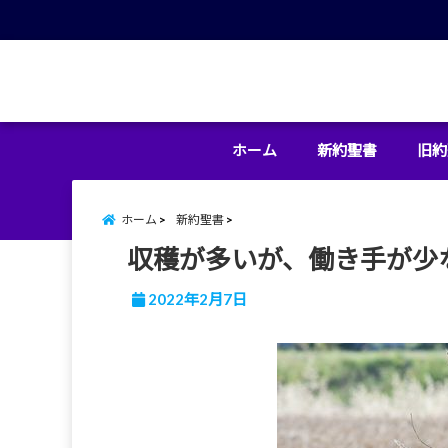
menu
ホーム
新約聖書
旧約
ホーム
新約聖書
収穫が多いが、働き手が少
2022年2月7日