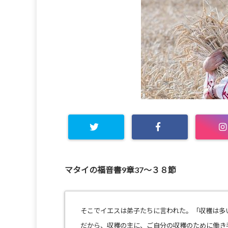
マタイの福音書9章37～３８節
そこでイエスは弟子たちに言われた。「収穫は多
だから、収穫の主に、
ご自分の収穫のために働き