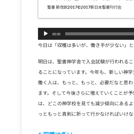
聖書 新改訳2017©2017新日本聖書刊行会
音
00:00
声
今日は「収穫は多いが、働き手が少ない」と
プ
レ
ー
明日は、聖書神学舎で入会試験が行われるこ
ヤ
ることになっています。今年も、新しい神学
ー
働く人は、もっと、もっと、必要だなと思わ
ます。そして今後さらに増えていくことが予
は、どこの神学校を見ても減少傾向にあるよ
っともっと真剣に祈って行かなければいけな