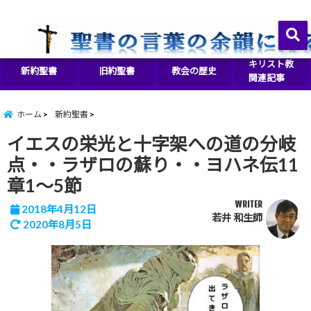
イエス・キリストをより良く知るために
menu
キリスト教
新約聖書
旧約聖書
教会の歴史
関連記事
ホーム
新約聖書
イエスの栄光と十字架への道の分岐
点・・ラザロの蘇り・・ヨハネ伝11
章1～5節
WRITER
2018年4月12日
若井 和生師
2020年8月5日