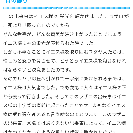
ロの蘇り
こ の 出来事は イエス様 の 栄光を 輝かせ ました。ラザロ が
、死より「蘇った」のですから。
どんな歓喜が、どんな賛美が沸き上がったことでしょう。
イエス様に神の栄光が表せられた時でした。
しかし不幸なことにイエス様を取り囲むユダヤ人たちは、
憎しみと怒りを募らせて、とうとうイエス様を殺さなけれ
ばならないと決意をしたのです。
あのカルバリの丘へ引かれて十字架に架けられるまでは、
イエス様は人気者でした。でも次第に人々はイエス様の下
から去って行きました。そしてこのラザロの出来事はイエ
ス様の十字架の直前に起こったことです。まもなくイエス
様は受難週を迎えると言う時なのであります。このラザロ
の出来事、常識ではありえない出来事によって、イエス様
はかつてなかったような厳しい状況に置かれたのです。