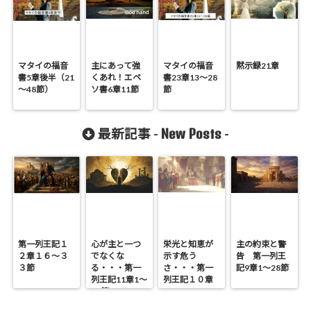
マタイの福音
主にあって強
マタイの福音
黙示録21章
書5章後半（21
くあれ！エペ
書23章13～28
～48節）
ソ書6章11節
節
New Posts
最新記事 -
-
第一列王記１
心が主と一つ
栄光と知恵が
主の約束と警
２章１６～３
でなくな
示す危う
告 第一列王
３節
る・・・第一
さ・・・第一
記9章1～28節
列王記11章1～
列王記１０章
25節