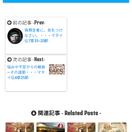
Prev
前の記事 -
-
偽預言者に、気をつけ
なさい。・・・マタイ
伝7章15~20節
Next
次の記事 -
-
悩みや不安からの解放
—その道筋・・・マタ
イ伝6章25節
Related Posts
関連記事 -
-