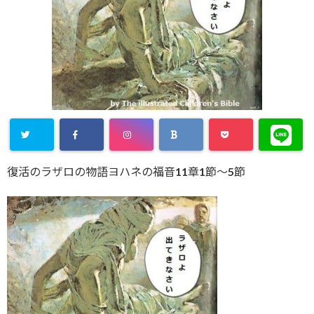
復活のラザロの物語ヨハネの福音11章1節～5節