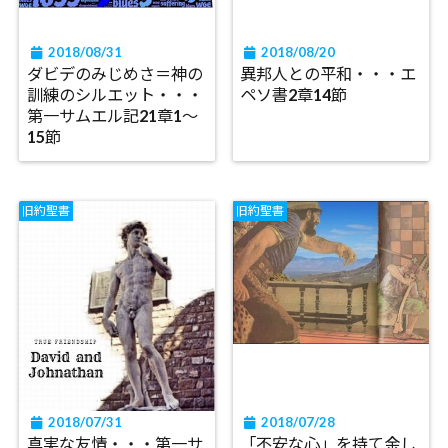
2018/08/31
2018/08/20
ダビデのみじめさ＝神の
異邦人との平和・・・エ
訓練のシルエット・・・
ペソ書2章14節
第一サムエル記21章1～
15節
旧約聖書
旧約聖書
2018/07/31
2018/07/28
真実な友情・・・第一サ
「不安な心」を持て余し