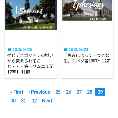
2018/06/25
2018/06/23
ダビデとゴリアテの戦い
「恵みによって一つとな
から教えられるこ
る」エペソ書1章7～12節
と・・・第一サムエル記
17章1~11節
« First
‹ Previous
25
26
27
28
29
30
31
32
Next ›