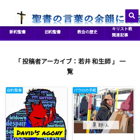
イエス・キリストをより良く知るために
menu
キリスト教
新約聖書
旧約聖書
教会の歴史
関連記事
「 投稿者アーカイブ：若井 和生師 」 一
覧
旧約聖書
パウロの手紙