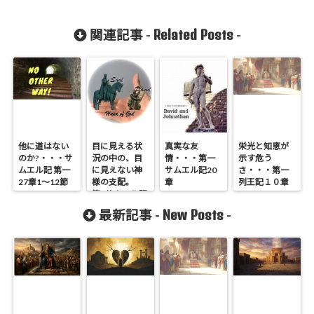
Related Posts
関連記事 -
-
他に道はない
目に見える状
真実な友
栄光と知恵が
のか?・・・サ
況の中の、目
情・・・第一
示す危う
ムエル記 第一
に見えない神
サムエル記20
さ・・・第一
27章1～12節
様の支配。
章
列王記１０章
第1サムエル記
23章1～14
New Posts
最新記事 -
-
節。