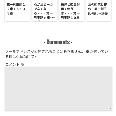
第一列王記１
心が主と一つ
栄光と知恵が
主の約束と警
２章１６～３
でなくな
示す危う
告 第一列王
３節
る・・・第一
さ・・・第一
記9章1～28節
列王記11章1～
列王記１０章
25節
Comments
-
-
メールアドレスが公開されることはありません。
※
が付いてい
る欄は必須項目です
コメント
※