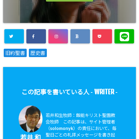
旧約聖書
歴史書
WRITER
この記事を書いている人 -
-
若井和生牧師：飯能キリスト聖園教
会牧師 この記事は、サイト管理者
（solomonyk）の責任において、毎
聖日ごとの礼拝メッセージを書き起
若井 和