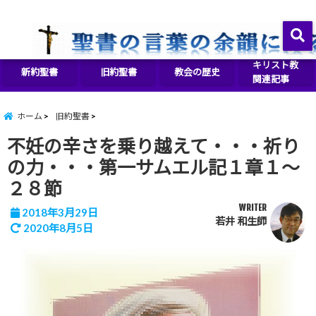
イエス・キリストをより良く知るために
menu
キリスト教
新約聖書
旧約聖書
教会の歴史
関連記事
ホーム
旧約聖書
不妊の辛さを乗り越えて・・・祈り
の力・・・第一サムエル記１章１～
２８節
WRITER
2018年3月29日
若井 和生師
2020年8月5日