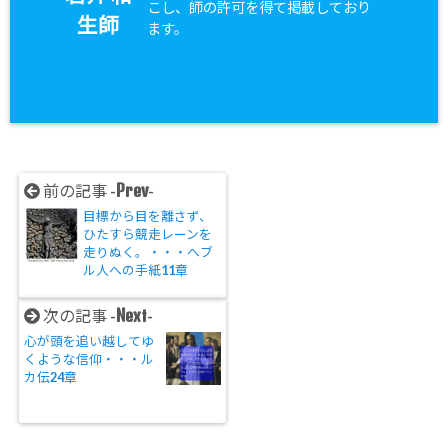
こし、師の許可を得て掲載しており
生師
ます。
Prev
前の記事 -
-
目標から目を離さず、
ひたすら競走レーンを
走りぬく。・・・へブ
ル人への手紙11章
Next
次の記事 -
-
心が頭を追い越してゆ
くような信仰・・・ル
カ伝24章